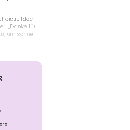
uf diese Idee
er. „Danke für
o, um schnell
s
.
ere