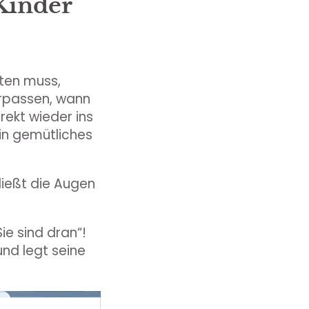
Kinder
ten muss,
verpassen, wann
irekt wieder ins
in gemütliches
ließt die Augen
ie sind dran“!
und legt seine