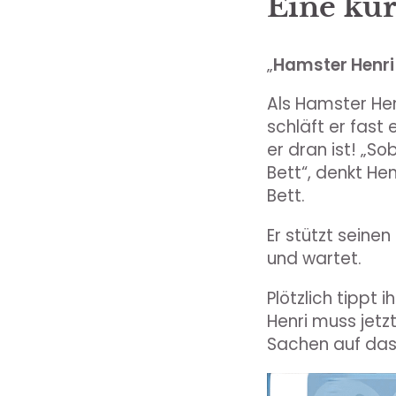
Eine kur
„
Hamster Henri
Als Hamster He
schläft er fast
er dran ist! „So
Bett“, denkt He
Bett.
Er stützt seine
und wartet.
Plötzlich tippt 
Henri muss jetz
Sachen auf da