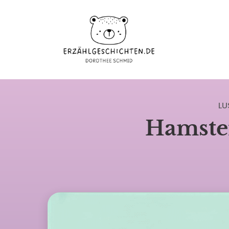
LU
Hamste