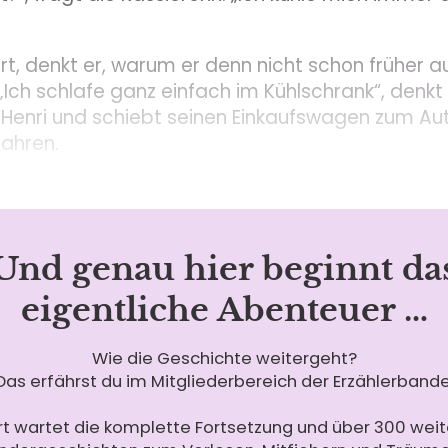
ört, denkt er, warum er denn nicht schon früher a
Ich schlafe ganz einfach im Kühlschrank“, denkt 
 Henri und schiebt seinen Einkaufswagen zum Aut
fahren.
Und genau hier beginnt da
eigentliche Abenteuer …
Wie die Geschichte weitergeht?
Das erfährst du im Mitgliederbereich der Erzählerbande
rt wartet die komplette Fortsetzung und über 300 weit