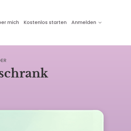
ber mich
Kostenlos starten
Anmelden
DER
schrank