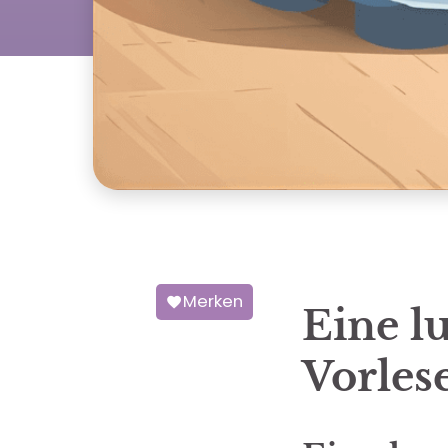
Merken
Eine l
Vorles