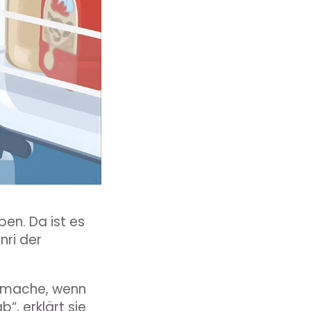
ben. Da ist es
nri der
r mache, wenn
b“, erklärt sie