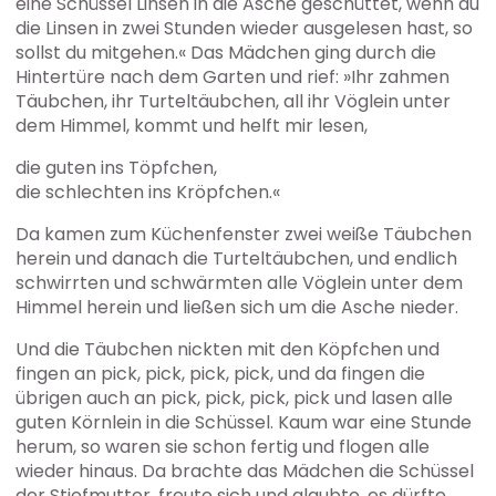
eine Schüssel Linsen in die Asche geschüttet, wenn du
die Linsen in zwei Stunden wieder ausgelesen hast, so
sollst du mitgehen.« Das Mädchen ging durch die
Hintertüre nach dem Garten und rief: »Ihr zahmen
Täubchen, ihr Turteltäubchen, all ihr Vöglein unter
dem Himmel, kommt und helft mir lesen,
die guten ins Töpfchen,
die schlechten ins Kröpfchen.«
Da kamen zum Küchenfenster zwei weiße Täubchen
herein und danach die Turteltäubchen, und endlich
schwirrten und schwärmten alle Vöglein unter dem
Himmel herein und ließen sich um die Asche nieder.
Und die Täubchen nickten mit den Köpfchen und
fingen an pick, pick, pick, pick, und da fingen die
übrigen auch an pick, pick, pick, pick und lasen alle
guten Körnlein in die Schüssel. Kaum war eine Stunde
herum, so waren sie schon fertig und flogen alle
wieder hinaus. Da brachte das Mädchen die Schüssel
der Stiefmutter, freute sich und glaubte, es dürfte