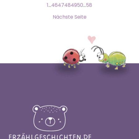
1
…
46
47
48
49
50
…
58
Nächste Seite