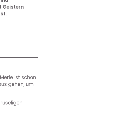
sind
t Geistern
st.
 Merle ist schon
Haus gehen, um
gruseligen