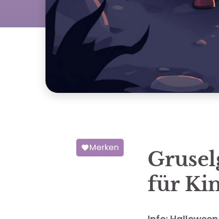
Merken
Grusel
für Ki