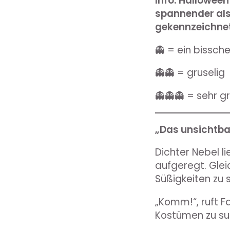
Info: Halloween
spannender als 
gekennzeichnet,
👻 = ein bissche
👻👻 = gruselig
👻👻👻 = sehr gr
„Das unsichtba
Dichter Nebel li
aufgeregt. Glei
Süßigkeiten zu
„Komm!“, ruft F
Kostümen zu su