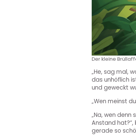
Der kleine Brüllaf
„He, sag mal, w
das unhöflich is
und geweckt w
„Wen meinst du 
„Na, wen denn s
Anstand hat?“, b
gerade so schön