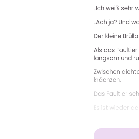
„Ich weiß sehr 
„Ach ja? Und wa
Der kleine Brüll
Als das Faulti
langsam und ru
Zwischen dichte
krächzen.
Das Faultier sch
Es ist wieder der