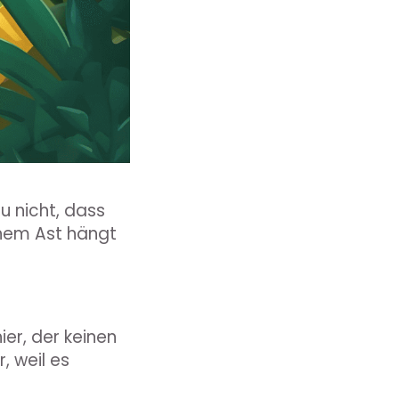
u nicht, dass
einem Ast hängt
er, der keinen
, weil es