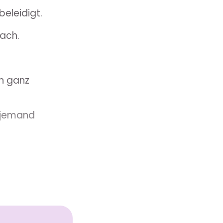
beleidigt.
nach.
ch ganz
e jemand