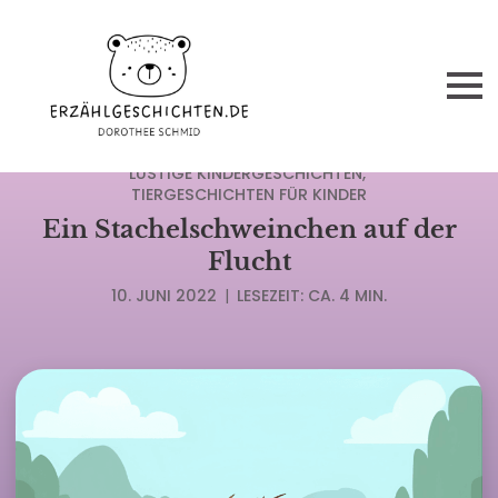
ABENTEUERGESCHICHTEN FÜR KINDER
LUSTIGE KINDERGESCHICHTEN
TIERGESCHICHTEN FÜR KINDER
Ein Stachelschweinchen auf der
Flucht
10. JUNI 2022
|
LESEZEIT: CA. 4 MIN.