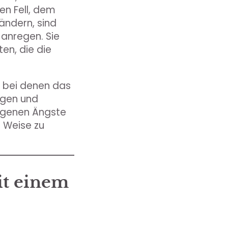
en Fell, dem
ändern, sind
 anregen. Sie
en, die die
 bei denen das
ungen und
eigenen Ängste
e Weise zu
it einem