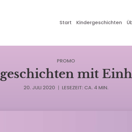
Start
Kindergeschichten
Ü
PROMO
geschichten mit Ein
20. JULI 2020
|
LESEZEIT: CA. 4 MIN.