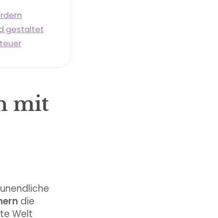
ördern
d gestaltet
nteuer
n mit
 unendliche
nern
die
fte Welt