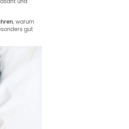
rasant und
ahren
, warum
besonders gut