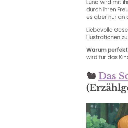
Luna wird mit ih
durch ihren Fre
es aber nur an d
Liebevolle Gesc
Illustrationen z
Warum perfekt 
wird für das Kin
🐿️
Das S
(Erzählg