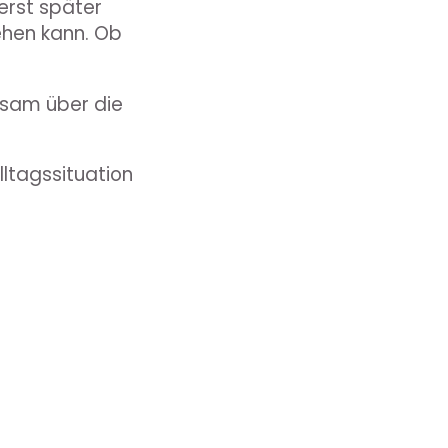
 erst später
ehen kann. Ob
nsam über die
lltagssituation