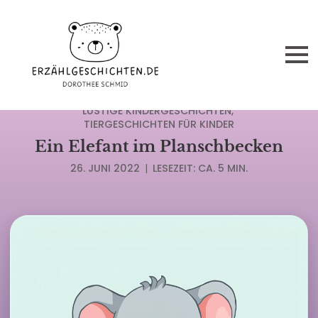
DIE TOP DER BELIEBTESTEN KINDERGESCHICHTEN
LUSTIGE KINDERGESCHICHTEN
TIERGESCHICHTEN FÜR KINDER
Ein Elefant im Planschbecken
26. JUNI 2022
|
LESEZEIT: CA. 5 MIN.