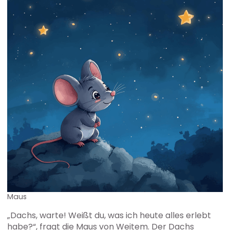
Maus
„Dachs, warte! Weißt du, was ich heute alles erlebt
habe?“, fragt die Maus von Weitem. Der Dachs