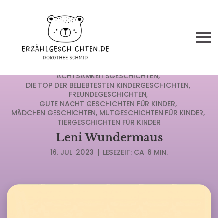
ABENTEUERGESCHICHTEN FÜR KINDER
ACHTSAMKEITSGESCHICHTEN
DIE TOP DER BELIEBTESTEN KINDERGESCHICHTEN
FREUNDEGESCHICHTEN
GUTE NACHT GESCHICHTEN FÜR KINDER
MÄDCHEN GESCHICHTEN
MUTGESCHICHTEN FÜR KINDER
TIERGESCHICHTEN FÜR KINDER
Leni Wundermaus
16. JULI 2023
|
LESEZEIT: CA. 6 MIN.