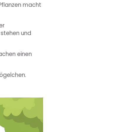
 Pflanzen macht
er
n stehen und
machen einen
Vögelchen.