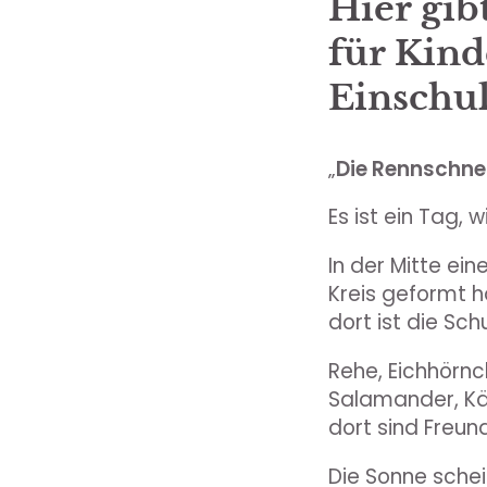
Hier gib
für Kind
Einschu
„
Die Rennschn
Es ist ein Tag,
In der Mitte ei
Kreis geformt 
dort ist die Sch
Rehe, Eichhörnc
Salamander, Käf
dort sind Freun
Die Sonne schei