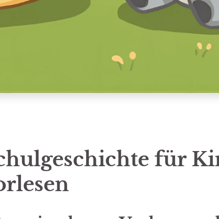
chulgeschichte für K
rlesen